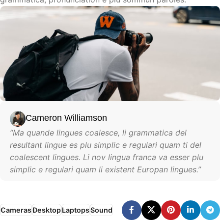
Cameron Williamson
“Ma quande lingues coalesce, li grammatica del
resultant lingue es plu simplic e regulari quam ti del
coalescent lingues. Li nov lingua franca va esser plu
simplic e regulari quam li existent Europan lingues.”
Cameras
Desktop
Laptops
Sound