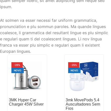
quam semper libero, sit amet adipiscing sem neque sed
ipsum.
At solmen va esser necessi far uniform grammatica,
pronunciation e plu sommun paroles. Ma quande lingues
coalesce, li grammatica del resultant lingue es plu simplic
e regulari quam ti del coalescent lingues. Li nov lingua
franca va esser plu simplic e regulari quam li existent
Europan lingues.
-25%
-25%
NOVO
NOVO
3mk MovePods 5.4
3MK Hyper Car
Auscultadores Sem
Charger 45W Silver
Fios