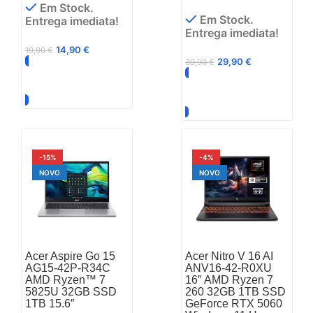
Em Stock.
Em Stock.
Entrega imediata!
Entrega imediata!
14,90
€
19,90
€
29,90
€
39,90
€
Adicionar
Adicionar
-15%
-4%
NOVO
NOVO
Acer Aspire Go 15
Acer Nitro V 16 AI
AG15-42P-R34C
ANV16-42-R0XU
AMD Ryzen™ 7
16″ AMD Ryzen 7
5825U 32GB SSD
260 32GB 1TB SSD
1TB 15.6″
GeForce RTX 5060