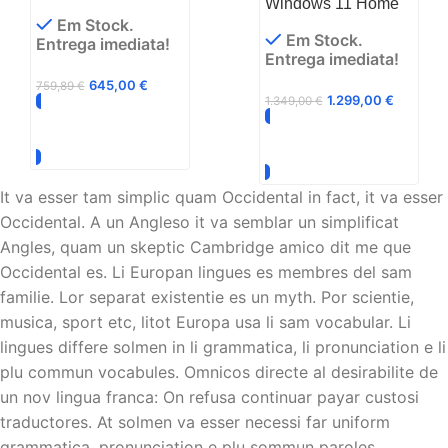
Windows 11 Home
Em Stock.
Em Stock.
Entrega imediata!
Entrega imediata!
645,00
€
759,89
€
1.299,00
€
1.349,00
€
Adicionar
Adicionar
It va esser tam simplic quam Occidental in fact, it va esser
Occidental. A un Angleso it va semblar un simplificat
Angles, quam un skeptic Cambridge amico dit me que
Occidental es. Li Europan lingues es membres del sam
familie. Lor separat existentie es un myth. Por scientie,
musica, sport etc, litot Europa usa li sam vocabular. Li
lingues differe solmen in li grammatica, li pronunciation e li
plu commun vocabules. Omnicos directe al desirabilite de
un nov lingua franca: On refusa continuar payar custosi
traductores. At solmen va esser necessi far uniform
grammatica, pronunciation e plu sommun paroles.