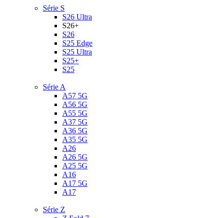
Série S
S26 Ultra
S26+
S26
S25 Edge
S25 Ultra
S25+
S25
Série A
A57 5G
A56 5G
A55 5G
A37 5G
A36 5G
A35 5G
A26
A26 5G
A25 5G
A16
A17 5G
A17
Série Z