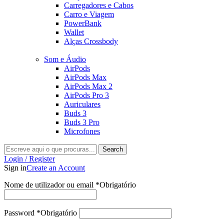
Carregadores e Cabos
Carro e Viagem
PowerBank
Wallet
Alças Crossbody
Som e Áudio
AirPods
AirPods Max
AirPods Max 2
AirPods Pro 3
Auriculares
Buds 3
Buds 3 Pro
Microfones
Search
Login / Register
Sign in
Create an Account
Nome de utilizador ou email
*
Obrigatório
Password
*
Obrigatório