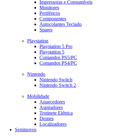
Impressoras e Consumíveis
Monitores
Periféricos
Componentes
Autocolantes Teclado
Spares
Playstation
Playstation 5 Pro
Playstation 5
Comandos PS5/PC
Comandos PS4/PC
Nintendo
Nintendo Switch
Nintendo Switch 2
Mobilidade
Aquecedores
Aspiradores
Trotinete Elétrica
Drones
Localizadores
Seminovos