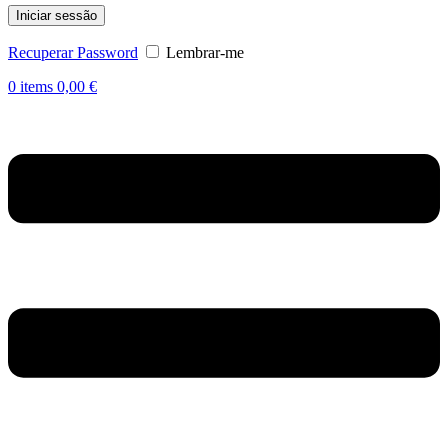
Iniciar sessão
Recuperar Password
Lembrar-me
0
items
0,00
€