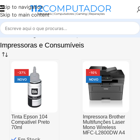
Skip to navigation
Skip to main content
Início
Tecnologia
Informática
Impressoras e Consumíveis
Impressoras e Consumíveis
-37%
-10%
NOVO
NOVO
Tinta Epson 104
Impressora Brother
Compatível Preto
Multifunções Laser
70ml
Mono Wireless
MFC-L2800DW A4
Em Stock.