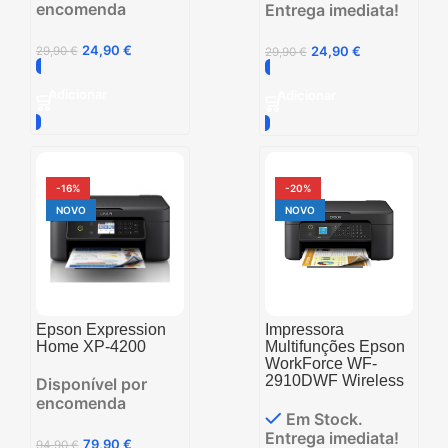
encomenda
Entrega imediata!
24,90
€
24,90
€
29,90
€
29,90
€
Adicionar
Adicionar
-16%
-20%
NOVO
NOVO
Epson Expression
Impressora
Home XP-4200
Multifunções Epson
WorkForce WF-
2910DWF Wireless
Disponível por
encomenda
Em Stock.
Entrega imediata!
79,90
€
94,90
€