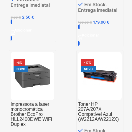
Em Stock.
Entrega imediata!
Entrega imediata!
2,50
€
3,99
€
179,90
€
199,00
€
Adicionar
Adicionar
-8%
-17%
NOVO
NOVO
Toner HP
Impressora a laser
207A/207X
monocromática
Compatível Azul
Brother EcoPro
(W2212A/W2212X)
HLL2400DWE WiFi
Duplex
Em Stock.