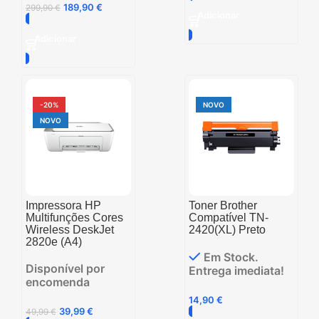
189,90
€
299,90
€
Adicionar
Adicionar
-20%
NOVO
NOVO
Impressora HP
Toner Brother
Multifunções Cores
Compatível TN-
Wireless DeskJet
2420(XL) Preto
2820e (A4)
Em Stock.
Disponível por
Entrega imediata!
encomenda
14,90
€
39,99
€
49,99
€