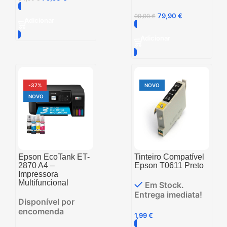
79,90
€
99,90
€
Adicionar
Adicionar
-37%
NOVO
NOVO
Epson EcoTank ET-
Tinteiro Compatível
2870 A4 –
Epson T0611 Preto
Impressora
Multifuncional
Em Stock.
Entrega imediata!
Disponível por
encomenda
1,99
€