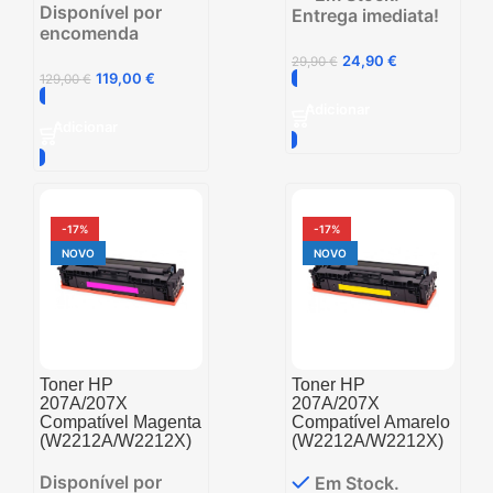
Disponível por
Entrega imediata!
encomenda
24,90
€
29,90
€
119,00
€
129,00
€
Adicionar
Adicionar
-17%
-17%
NOVO
NOVO
Toner HP
Toner HP
207A/207X
207A/207X
Compatível Magenta
Compatível Amarelo
(W2212A/W2212X)
(W2212A/W2212X)
Disponível por
Em Stock.