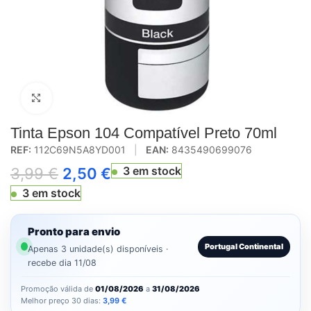
Click to enlarge
Tinta Epson 104 Compatível Preto 70ml
REF:
112C69N5A8YD001
|
EAN:
8435490699076
3 em stock
3,99
€
2,50
€
3 em stock
Pronto para envio
Portugal Continental
Apenas 3 unidade(s) disponíveis ·
recebe dia 11/08
Promoção válida de
01/08/2026
a
31/08/2026
Melhor preço 30 dias:
3,99
€