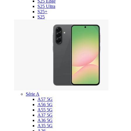
S25 Edge
S25 Ultra
S25+
S25
Série A
A57 5G
A56 5G
A55 5G
A37 5G
A36 5G
A35 5G
A26