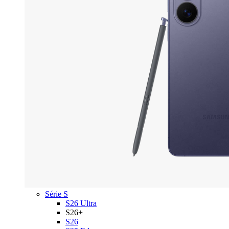
Série S
S26 Ultra
S26+
S26