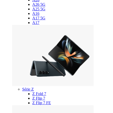
A26 5G
A25 5G
A16
A17 5G
A17
Série Z
Z Fold 7
Z Flip 7
Z Flip 7 FE