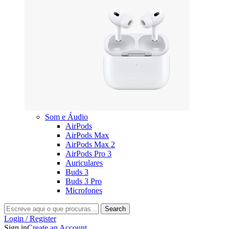
Som e Áudio
AirPods
AirPods Max
AirPods Max 2
AirPods Pro 3
Auriculares
Buds 3
Buds 3 Pro
Microfones
Search
Login / Register
Sign in
Create an Account