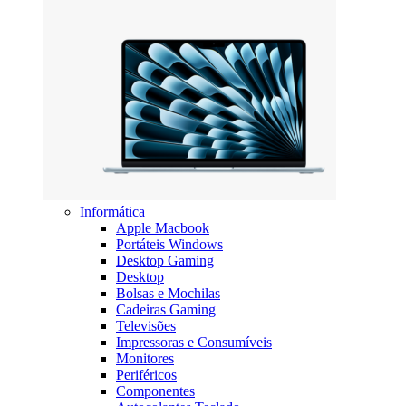
Informática
Apple Macbook
Portáteis Windows
Desktop Gaming
Desktop
Bolsas e Mochilas
Cadeiras Gaming
Televisões
Impressoras e Consumíveis
Monitores
Periféricos
Componentes