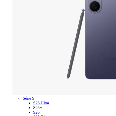
Série S
S26 Ultra
S26+
S26