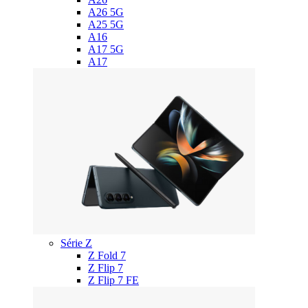
A26 5G
A25 5G
A16
A17 5G
A17
Série Z
Z Fold 7
Z Flip 7
Z Flip 7 FE