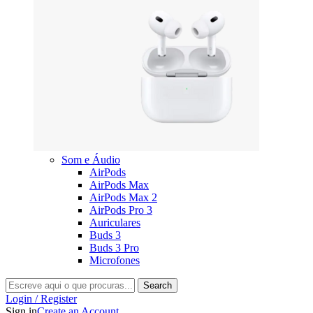
Som e Áudio
AirPods
AirPods Max
AirPods Max 2
AirPods Pro 3
Auriculares
Buds 3
Buds 3 Pro
Microfones
Search
Login / Register
Sign in
Create an Account