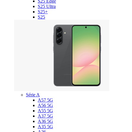
S25 Edge
S25 Ultra
S25+
S25
Série A
A57 5G
A56 5G
A55 5G
A37 5G
A36 5G
A35 5G
A26