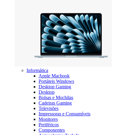
Informática
Apple Macbook
Portáteis Windows
Desktop Gaming
Desktop
Bolsas e Mochilas
Cadeiras Gaming
Televisões
Impressoras e Consumíveis
Monitores
Periféricos
Componentes