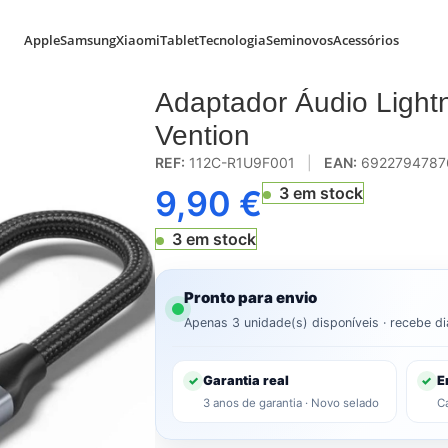
Apple
Samsung
Xiaomi
Tablet
Tecnologia
Seminovos
Acessórios
k 3.5mm Fêmea Vention
Adaptador Áudio Ligh
Vention
REF:
112C-R1U9F001
|
EAN:
6922794787
9,90
€
3 em stock
3 em stock
Pronto para envio
Apenas 3 unidade(s) disponíveis · recebe di
Garantia real
E
✓
✓
3 anos de garantia · Novo selado
C