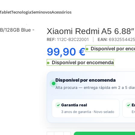
Tablet
Tecnologia
Seminovos
Acessórios
ual SIM 4GB/128GB Blue
Xiaomi Redmi A5 6.88
REF:
112C-B2C22001
|
EAN:
6932554425
99,90
€
Disponível por en
Disponível por encomenda
Disponível por encomenda
Alta procura — entrega rápida em 2 a 5 dia
Garantia real
E
✓
✓
3 anos de garantia · Novo selado
E