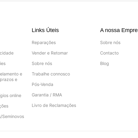
Links Úteis
A nossa Empre
Reparações
Sobre nós
acidade
Vender e Retomar
Contacto
ies
Sobre nós
Blog
celamento e
Trabalhe connosco
prazos e
Pós-Venda
Garantia / RMA
gios online
Livro de Reclamações
ções
s/Seminovos
a