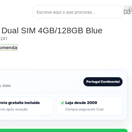
″ Dual SIM 4GB/128GB Blue
241
comenda
Portugal Continental
s úteis
nvio gratuito incluído
Loja desde 2009
✓
nvio após receção
Compra segura em Ovar