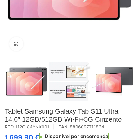
Click to enlarge
Tablet Samsung Galaxy Tab S11 Ultra
14.6″ 12GB/512GB Wi-Fi+5G Cinzento
REF:
112C-84YNX001
|
EAN:
8806097711834
Disponível por encomenda
1.699,90
€