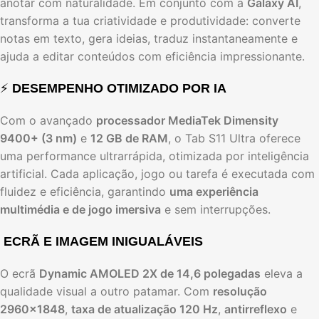
anotar com naturalidade. Em conjunto com a
Galaxy AI
,
transforma a tua criatividade e produtividade: converte
notas em texto, gera ideias, traduz instantaneamente e
ajuda a editar conteúdos com eficiência impressionante.
⚡
DESEMPENHO OTIMIZADO POR IA
Com o avançado
processador MediaTek Dimensity
9400+ (3 nm)
e
12 GB de RAM
, o Tab S11 Ultra oferece
uma performance ultrarrápida, otimizada por inteligência
artificial. Cada aplicação, jogo ou tarefa é executada com
fluidez e eficiência, garantindo
uma experiência
multimédia e de jogo imersiva
e sem interrupções.
️
ECRÃ E IMAGEM INIGUALÁVEIS
O ecrã
Dynamic AMOLED 2X de 14,6 polegadas
eleva a
qualidade visual a outro patamar. Com
resolução
2960×1848
,
taxa de atualização 120 Hz
,
antirreflexo
e