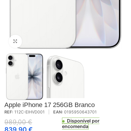
Click to enlarge
Apple iPhone 17 256GB Branco
REF:
112C-EIHVD001
|
EAN:
0195950643701
Disponível por
989,00
€
encomenda
839,90
€