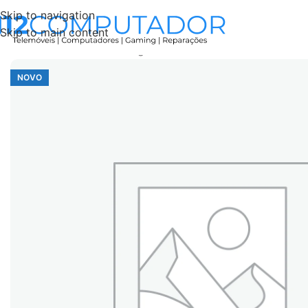
Skip to navigation
Skip to main content
Início
Accessories
Carregador Trotinete 42V 2A 5.5MM
NOVO