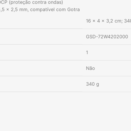
 OCP (proteção contra ondas)
5,5 x 2,5 mm, compatível com Gotra
‎16 x 4 x 3,2 cm; 34
‎GSD-72W4202000
‎1
‎Não
‎340 g