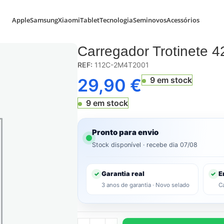
Apple
Samsung
Xiaomi
Tablet
Tecnologia
Seminovos
Acessórios
 X 2.5MM
Carregador Trotinete
REF:
112C-2M4T2001
29,90
€
9 em stock
9 em stock
Pronto para envio
Stock disponível · recebe dia 07/08
Garantia real
E
✓
✓
3 anos de garantia · Novo selado
C