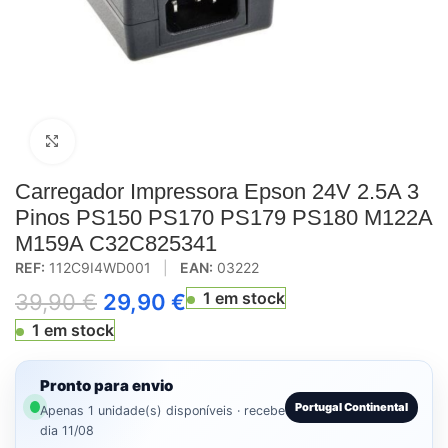
Click to enlarge
Carregador Impressora Epson 24V 2.5A 3
Pinos PS150 PS170 PS179 PS180 M122A
M159A C32C825341
REF:
112C9I4WD001
|
EAN:
03222
1 em stock
39,90
€
29,90
€
1 em stock
Pronto para envio
Portugal Continental
Apenas 1 unidade(s) disponíveis · recebe
dia 11/08