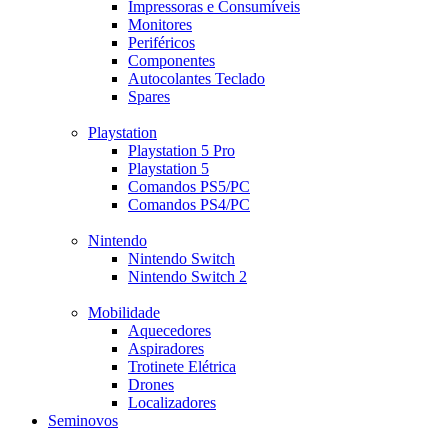
Impressoras e Consumíveis
Monitores
Periféricos
Componentes
Autocolantes Teclado
Spares
Playstation
Playstation 5 Pro
Playstation 5
Comandos PS5/PC
Comandos PS4/PC
Nintendo
Nintendo Switch
Nintendo Switch 2
Mobilidade
Aquecedores
Aspiradores
Trotinete Elétrica
Drones
Localizadores
Seminovos