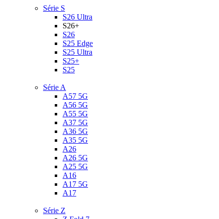
Série S
S26 Ultra
S26+
S26
S25 Edge
S25 Ultra
S25+
S25
Série A
A57 5G
A56 5G
A55 5G
A37 5G
A36 5G
A35 5G
A26
A26 5G
A25 5G
A16
A17 5G
A17
Série Z