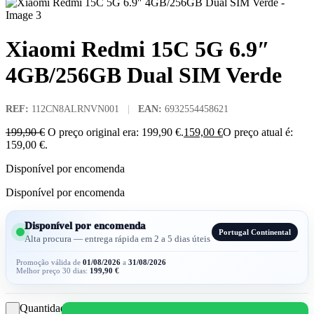
Xiaomi Redmi 15C 5G 6.9″
4GB/256GB Dual SIM Verde
REF:
112CN8ALRNVN001
|
EAN:
6932554458621
199,90
€
O preço original era: 199,90 €.
159,00
€
O preço atual é:
159,00 €.
Disponível por encomenda
Disponível por encomenda
Disponível por encomenda
Portugal Continental
Alta procura — entrega rápida em 2 a 5 dias úteis
Promoção válida de
01/08/2026
a
31/08/2026
Melhor preço 30 dias:
199,90
€
Quantidade