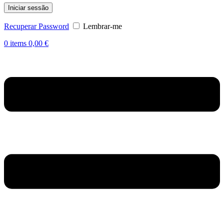
Iniciar sessão
Recuperar Password
Lembrar-me
0
items
0,00
€