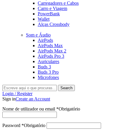
Carregadores e Cabos
Carro e Viagem
PowerBank
Wallet
Alças Crossbody
Som e Áudio
AirPods
AirPods Max
AirPods Max 2
AirPods Pro 3
Auriculares
Buds 3
Buds 3 Pro
Microfones
Search
Login / Register
Sign in
Create an Account
Nome de utilizador ou email
*
Obrigatório
Password
*
Obrigatório