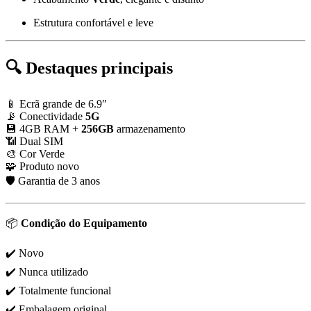
Estrutura confortável e leve
🔍
Destaques principais
📱 Ecrã grande de 6.9″
📡 Conectividade
5G
💾 4GB RAM +
256GB
armazenamento
📶 Dual SIM
🎨 Cor Verde
🧩 Produto novo
🛡️ Garantia de 3 anos
📦
Condição do Equipamento
✔️ Novo
✔️ Nunca utilizado
✔️ Totalmente funcional
✔️ Embalagem original