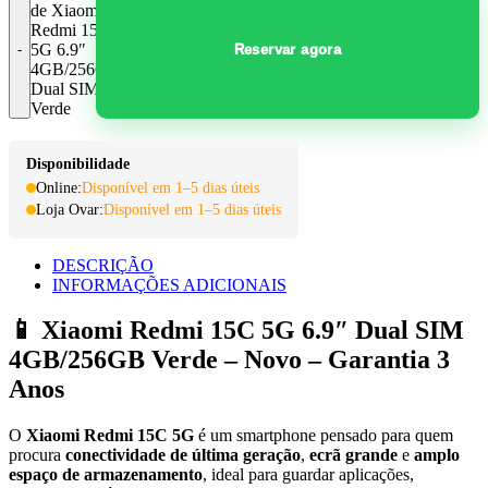
de Xiaomi
Redmi 15C
5G 6.9″
Reservar agora
4GB/256GB
Dual SIM
Verde
Disponibilidade
Online:
Disponível em 1–5 dias úteis
Loja Ovar:
Disponível em 1–5 dias úteis
DESCRIÇÃO
INFORMAÇÕES ADICIONAIS
📱
Xiaomi Redmi 15C 5G 6.9″ Dual SIM
4GB/256GB Verde – Novo – Garantia 3
Anos
O
Xiaomi Redmi 15C 5G
é um smartphone pensado para quem
procura
conectividade de última geração
,
ecrã grande
e
amplo
espaço de armazenamento
, ideal para guardar aplicações,