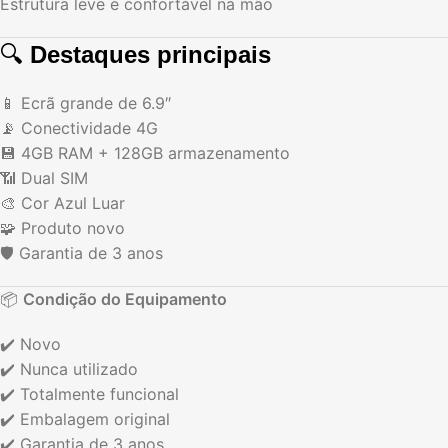
Estrutura leve e confortável na mão
🔍
Destaques principais
📱 Ecrã grande de 6.9″
📡 Conectividade 4G
💾 4GB RAM + 128GB armazenamento
📶 Dual SIM
🎨 Cor Azul Luar
🧩 Produto novo
🛡️ Garantia de 3 anos
📦
Condição do Equipamento
✔️ Novo
✔️ Nunca utilizado
✔️ Totalmente funcional
✔️ Embalagem original
✔️ Garantia de 3 anos