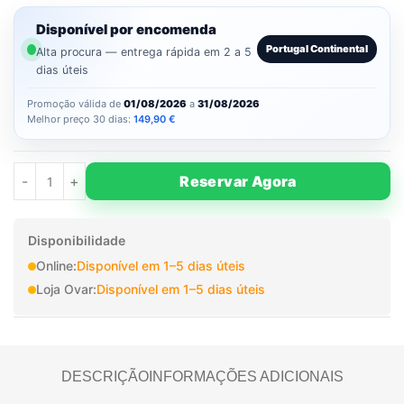
Disponível por encomenda
Portugal Continental
Alta procura — entrega rápida em 2 a 5
dias úteis
Promoção válida de
01/08/2026
a
31/08/2026
Melhor preço 30 dias:
149,90
€
Reservar Agora
Disponibilidade
Online:
Disponível em 1–5 dias úteis
Loja Ovar:
Disponível em 1–5 dias úteis
DESCRIÇÃO
INFORMAÇÕES ADICIONAIS