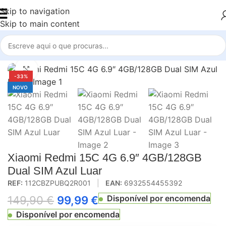
Skip to navigation
Skip to main content
Início
Xiaomi
Xiaomi Redmi 15C
Click to enlarge
-33%
NOVO
Xiaomi Redmi 15C 4G 6.9″ 4GB/128GB
Dual SIM Azul Luar
REF:
112CBZPUBQ2R001
|
EAN:
6932554455392
Disponível por encomenda
149,90
€
99,99
€
Disponível por encomenda