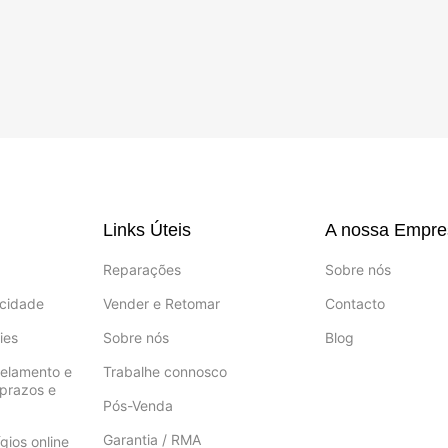
Links Úteis
A nossa Empre
Reparações
Sobre nós
acidade
Vender e Retomar
Contacto
ies
Sobre nós
Blog
celamento e
Trabalhe connosco
prazos e
Pós-Venda
Garantia / RMA
gios online