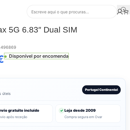
ax 5G 6.83″ Dual SIM
4496869
€
Disponível por encomenda
Portugal Continental
s úteis
nvio gratuito incluído
Loja desde 2009
✓
nvio após receção
Compra segura em Ovar