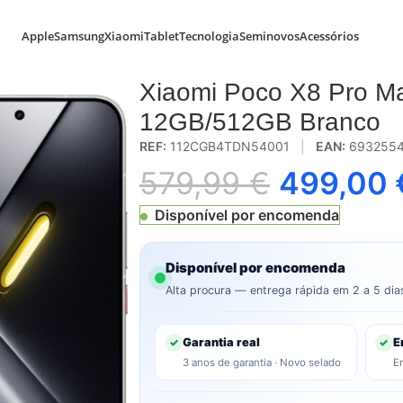
Apple
Samsung
Xiaomi
Tablet
Tecnologia
Seminovos
Acessórios
 5G 6.83″ Dual SIM 12GB/512GB Branco
Xiaomi Poco X8 Pro M
12GB/512GB Branco
REF:
112CGB4TDN54001
|
EAN:
693255
579,99
€
499,00
Disponível por encomenda
Disponível por encomenda
Alta procura — entrega rápida em 2 a 5 dia
Garantia real
E
✓
✓
3 anos de garantia · Novo selado
E