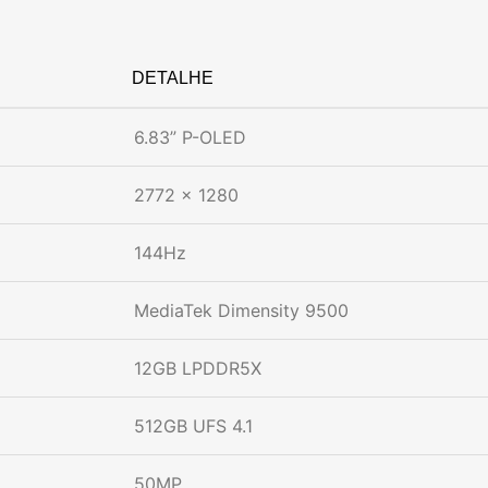
DETALHE
6.83” P-OLED
2772 x 1280
144Hz
MediaTek Dimensity 9500
12GB LPDDR5X
512GB UFS 4.1
50MP