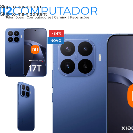
Skip to navigation
Skip to main content
Início
Xiaomi
Xiaomi 17T Pro
Xiaomi 17T Pro 5G 12GB/51
-34%
NOVO