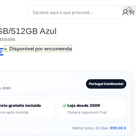
GB/512GB Azul
469498
€
Disponível por encomenda
Portugal Continental
s úteis
nvio gratuito incluído
Loja desde 2009
✓
nvio após receção
Compra segura em Ovar
Melhor preço 30 dias:
999,00
€