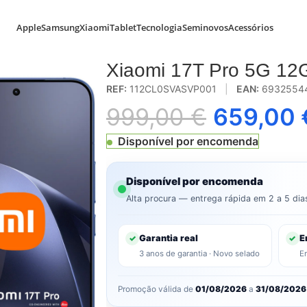
Apple
Samsung
Xiaomi
Tablet
Tecnologia
Seminovos
Acessórios
2GB Azul
Xiaomi 17T Pro 5G 12
REF:
112CL0SVASVP001
|
EAN:
6932554
999,00
€
659,00
Disponível por encomenda
Disponível por encomenda
Alta procura — entrega rápida em 2 a 5 dia
Garantia real
E
✓
✓
3 anos de garantia · Novo selado
E
Promoção válida de
01/08/2026
a
31/08/2026