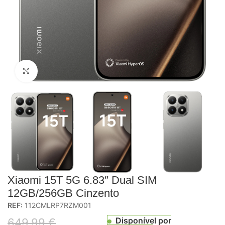
Click to enlarge
Xiaomi 15T 5G 6.83″ Dual SIM
12GB/256GB Cinzento
REF:
112CMLRP7RZM001
Disponível por
649,99
€