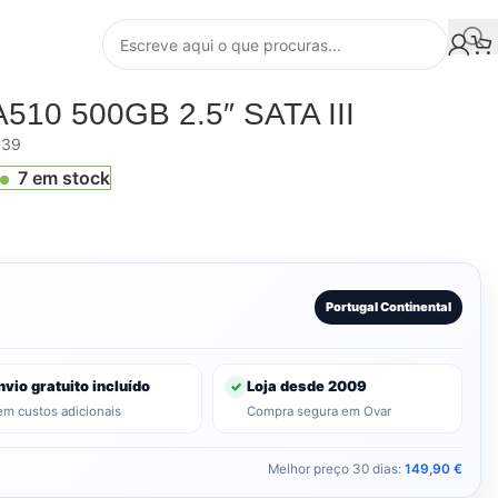
A510 500GB 2.5″ SATA III
639
7 em stock
Portugal Continental
nvio gratuito incluído
Loja desde 2009
✓
em custos adicionais
Compra segura em Ovar
Melhor preço 30 dias:
149,90
€