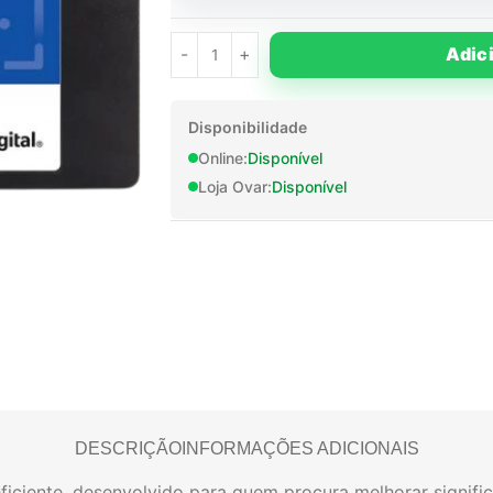
Adic
Disponibilidade
Online:
Disponível
Loja Ovar:
Disponível
DESCRIÇÃO
INFORMAÇÕES ADICIONAIS
ficiente, desenvolvido para quem procura melhorar signif