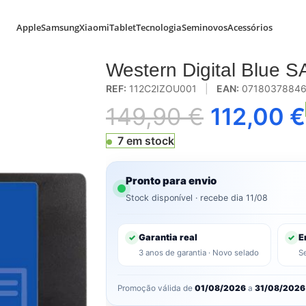
Apple
Samsung
Xiaomi
Tablet
Tecnologia
Seminovos
Acessórios
 500GB 2.5″ SATA III
Western Digital Blue S
REF:
112C2IZOU001
|
EAN:
0718037884
149,90
€
112,00
€
7 em stock
Pronto para envio
Stock disponível · recebe dia 11/08
Garantia real
E
✓
✓
3 anos de garantia · Novo selado
S
Promoção válida de
01/08/2026
a
31/08/2026