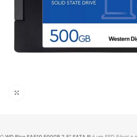
Click to enlarge
O
WD Blue SA510 500GB 2.5″ SATA III
é um SSD fiável e e