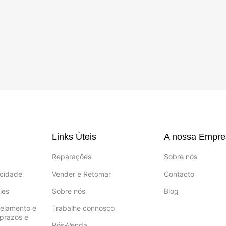
Links Úteis
A nossa Empre
Reparações
Sobre nós
acidade
Vender e Retomar
Contacto
ies
Sobre nós
Blog
celamento e
Trabalhe connosco
prazos e
Pós-Venda