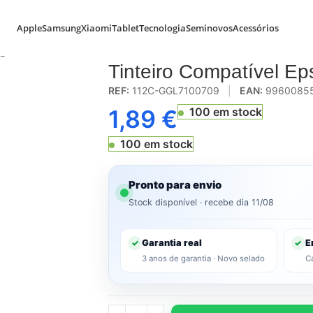
Apple
Samsung
Xiaomi
Tablet
Tecnologia
Seminovos
Acessórios
agenta
Tinteiro Compatível E
REF:
112C-GGL7100709
|
EAN:
9960085
1,89
€
100 em stock
100 em stock
Pronto para envio
Stock disponível · recebe dia 11/08
Garantia real
E
✓
✓
3 anos de garantia · Novo selado
C