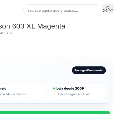
pson 603 XL Magenta
506815
Portugal Continental
nvio
Loja desde 2009
✓
alculado no checkout
Compra segura em Ovar