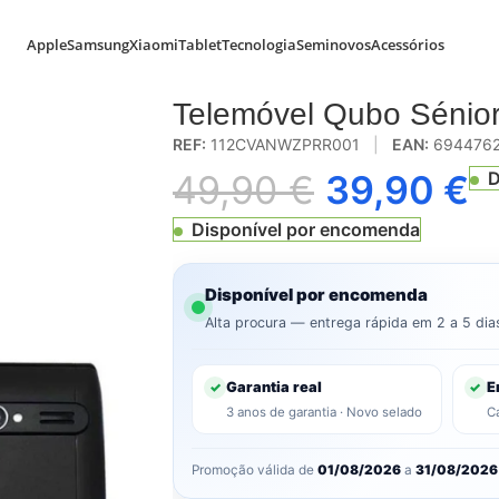
Apple
Samsung
Xiaomi
Tablet
Tecnologia
Seminovos
Acessórios
 Dual SIM Preto
Telemóvel Qubo Sénio
REF:
112CVANWZPRR001
|
EAN:
6944762
49,90
€
39,90
€
D
Disponível por encomenda
Disponível por encomenda
Alta procura — entrega rápida em 2 a 5 dia
Garantia real
E
✓
✓
3 anos de garantia · Novo selado
C
Promoção válida de
01/08/2026
a
31/08/2026