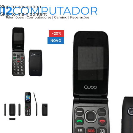
Skip to navigation
Skip to main content
Início
Accessories
Telemóvel Qubo Sénior NEONW-BK 4G
-20%
NOVO