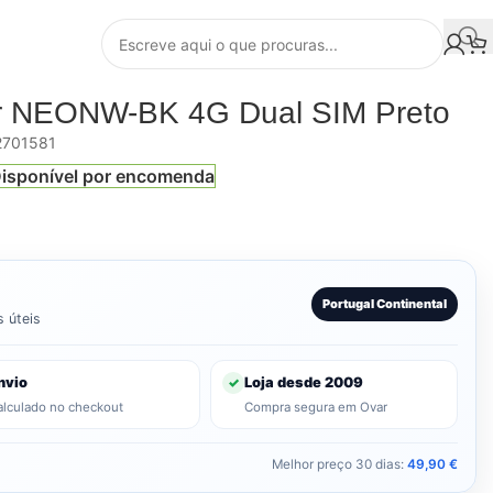
r NEONW-BK 4G Dual SIM Preto
701581
isponível por encomenda
Portugal Continental
s úteis
nvio
Loja desde 2009
✓
alculado no checkout
Compra segura em Ovar
Melhor preço 30 dias:
49,90
€