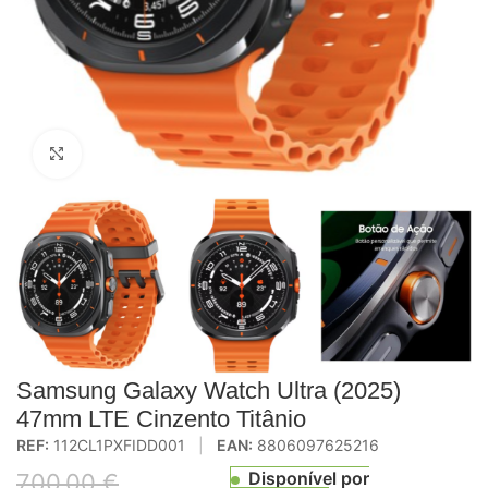
Click to enlarge
Samsung Galaxy Watch Ultra (2025)
47mm LTE Cinzento Titânio
REF:
112CL1PXFIDD001
|
EAN:
8806097625216
Disponível por
700,00
€