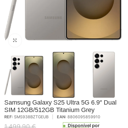
Click to enlarge
Samsung Galaxy S25 Ultra 5G 6.9″ Dual
SIM 12GB/512GB Titanium Grey
REF:
SMS938BZTGEUB
|
EAN:
8806095859910
Disponível por
1.499,90
€