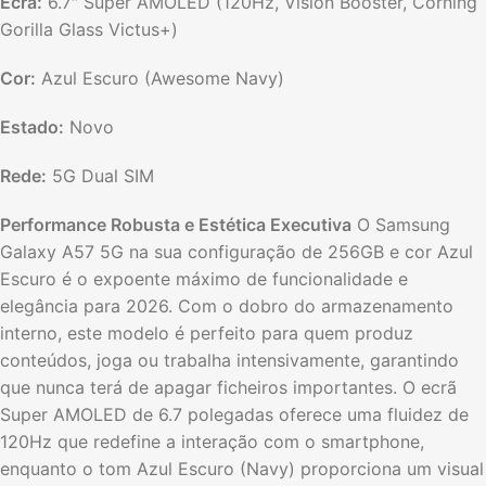
Ecrã:
6.
7″ Super AMOLED (120Hz,
Vision Booster,
Corning
Gorilla Glass Victus+)
Cor:
Azul Escuro (Awesome Navy)
Estado:
Novo
Rede:
5G Dual SIM
Performance Robusta e Estética Executiva
O Samsung
Galaxy A57 5G na sua configuração de 256GB e cor Azul
Escuro é o expoente máximo de funcionalidade e
elegância para 2026.
Com o dobro do armazenamento
interno,
este modelo é perfeito para quem produz
conteúdos,
joga ou trabalha intensivamente,
garantindo
que nunca terá de apagar ficheiros importantes.
O ecrã
Super AMOLED de 6.
7 polegadas oferece uma fluidez de
120Hz que redefine a interação com o smartphone,
enquanto o tom Azul Escuro (Navy) proporciona um visual