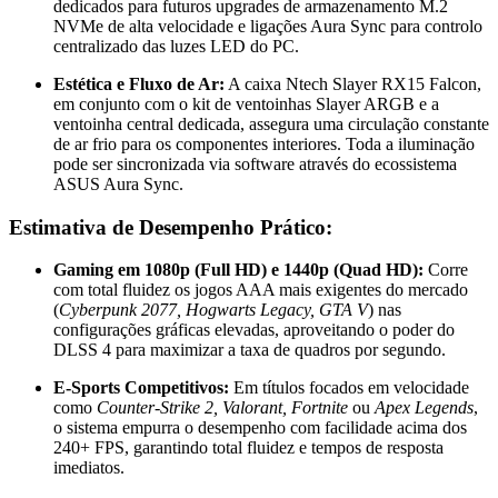
dedicados para futuros upgrades de armazenamento M.2
NVMe de alta velocidade e ligações Aura Sync para controlo
centralizado das luzes LED do PC.
Estética e Fluxo de Ar:
A caixa Ntech Slayer RX15 Falcon,
em conjunto com o kit de ventoinhas Slayer ARGB e a
ventoinha central dedicada, assegura uma circulação constante
de ar frio para os componentes interiores. Toda a iluminação
pode ser sincronizada via software através do ecossistema
ASUS Aura Sync.
Estimativa de Desempenho Prático:
Gaming em 1080p (Full HD) e 1440p (Quad HD):
Corre
com total fluidez os jogos AAA mais exigentes do mercado
(
Cyberpunk 2077, Hogwarts Legacy, GTA V
) nas
configurações gráficas elevadas, aproveitando o poder do
DLSS 4 para maximizar a taxa de quadros por segundo.
E-Sports Competitivos:
Em títulos focados em velocidade
como
Counter-Strike 2, Valorant, Fortnite
ou
Apex Legends
,
o sistema empurra o desempenho com facilidade acima dos
240+ FPS, garantindo total fluidez e tempos de resposta
imediatos.