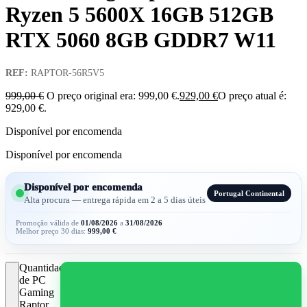
Ryzen 5 5600X 16GB 512GB
RTX 5060 8GB GDDR7 W11
REF:
RAPTOR-56R5V5
999,00
€
O preço original era: 999,00 €.
929,00
€
O preço atual é:
929,00 €.
Disponível por encomenda
Disponível por encomenda
Disponível por encomenda
Portugal Continental
Alta procura — entrega rápida em 2 a 5 dias úteis
Promoção válida de
01/08/2026
a
31/08/2026
Melhor preço 30 dias:
999,00
€
Quantidade
de PC
Gaming
Raptor