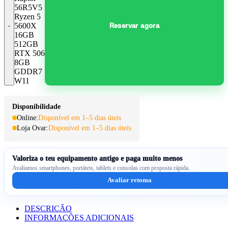
56R5V5
Ryzen 5
5600X
Reservar agora
16GB
512GB
RTX 5060
8GB
GDDR7
W11
Disponibilidade
Online:
Disponível em 1–5 dias úteis
Loja Ovar:
Disponível em 1–5 dias úteis
Valoriza o teu equipamento antigo e paga muito menos
Avaliamos smartphones, portáteis, tablets e consolas com proposta rápida.
Avaliar retoma
DESCRIÇÃO
INFORMAÇÕES ADICIONAIS