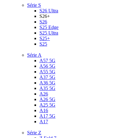
Série S
S26 Ultra
S26+
S26
S25 Edge
S25 Ultra
S25+
S25
Série A
A57 5G
A56 5G
A55 5G
A37 5G
A36 5G
A35 5G
A26
A26 5G
A25 5G
A16
A17 5G
A17
Série Z