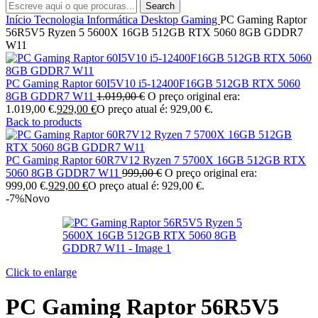
Search
Início
Tecnologia
Informática
Desktop Gaming
PC Gaming Raptor
56R5V5 Ryzen 5 5600X 16GB 512GB RTX 5060 8GB GDDR7
W11
PC Gaming Raptor 60I5V10 i5-12400F16GB 512GB RTX 5060
8GB GDDR7 W11
1.019,00
€
O preço original era:
1.019,00 €.
929,00
€
O preço atual é: 929,00 €.
Back to products
PC Gaming Raptor 60R7V12 Ryzen 7 5700X 16GB 512GB RTX
5060 8GB GDDR7 W11
999,00
€
O preço original era:
999,00 €.
929,00
€
O preço atual é: 929,00 €.
-7%
Novo
Click to enlarge
PC Gaming Raptor 56R5V5