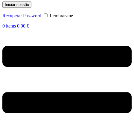
Iniciar sessão
Recuperar Password
Lembrar-me
0
items
0,00
€