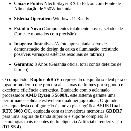
Caixa e Fonte:
Ntech Slayer RX15 Falcon com Fonte de
Alimentação de 550W incluída
Sistema Operativo:
Windows 11 Ready
Estado:
Novo
(Componentes totalmente novos, selados de
fábrica e montados com precisão)
Imagens:
Ilustrativas (A foto apresentada serve de
demonstração do design da caixa e iluminação, existindo
possíveis variações estéticas residuais de fabrico)
Garantia:
3 Anos (Garantia oficial total contra defeitos de
fabrico)
O computador
Raptor 56R5V5
representa o equilíbrio ideal para o
jogador moderno que procura altas taxas de frames por segundo e
excelente eficiência energética. Equipado com o aclamado
processador
AMD Ryzen 5 5600X
, este sistema garante uma
performance sólida e estável em qualquer jogo atual. O grande
destaque desta configuração é a nova placa gráfica
ASUS Dual
RTX 5060 OC
, equipada com as inovadoras memórias
GDDR7
para uma largura de banda superior e suporte completo às
tecnologias mais recentes de Inteligência Artificial e renderização
(
DLSS 4
).