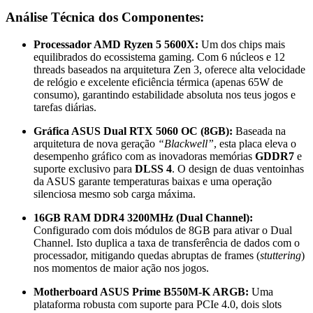
Análise Técnica dos Componentes:
Processador AMD Ryzen 5 5600X:
Um dos chips mais
equilibrados do ecossistema gaming. Com 6 núcleos e 12
threads baseados na arquitetura Zen 3, oferece alta velocidade
de relógio e excelente eficiência térmica (apenas 65W de
consumo), garantindo estabilidade absoluta nos teus jogos e
tarefas diárias.
Gráfica ASUS Dual RTX 5060 OC (8GB):
Baseada na
arquitetura de nova geração
“Blackwell”
, esta placa eleva o
desempenho gráfico com as inovadoras memórias
GDDR7
e
suporte exclusivo para
DLSS 4
. O design de duas ventoinhas
da ASUS garante temperaturas baixas e uma operação
silenciosa mesmo sob carga máxima.
16GB RAM DDR4 3200MHz (Dual Channel):
Configurado com dois módulos de 8GB para ativar o Dual
Channel. Isto duplica a taxa de transferência de dados com o
processador, mitigando quedas abruptas de frames (
stuttering
)
nos momentos de maior ação nos jogos.
Motherboard ASUS Prime B550M-K ARGB:
Uma
plataforma robusta com suporte para PCIe 4.0, dois slots