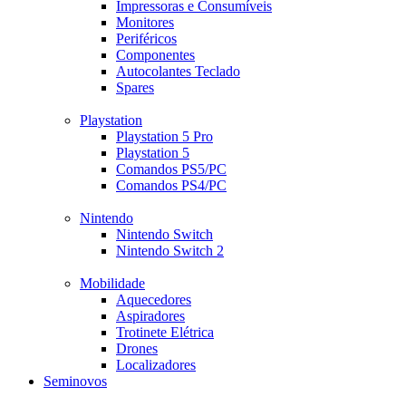
Impressoras e Consumíveis
Monitores
Periféricos
Componentes
Autocolantes Teclado
Spares
Playstation
Playstation 5 Pro
Playstation 5
Comandos PS5/PC
Comandos PS4/PC
Nintendo
Nintendo Switch
Nintendo Switch 2
Mobilidade
Aquecedores
Aspiradores
Trotinete Elétrica
Drones
Localizadores
Seminovos