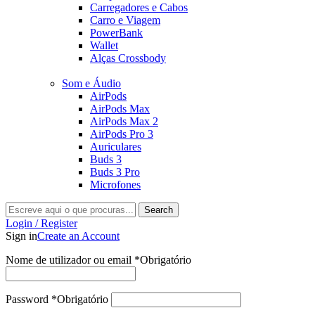
Carregadores e Cabos
Carro e Viagem
PowerBank
Wallet
Alças Crossbody
Som e Áudio
AirPods
AirPods Max
AirPods Max 2
AirPods Pro 3
Auriculares
Buds 3
Buds 3 Pro
Microfones
Search
Login / Register
Sign in
Create an Account
Nome de utilizador ou email
*
Obrigatório
Password
*
Obrigatório