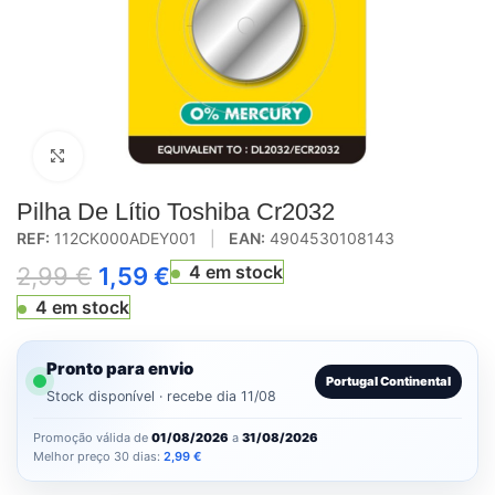
Click to enlarge
Pilha De Lítio Toshiba Cr2032
REF:
112CK000ADEY001
|
EAN:
4904530108143
4 em stock
2,99
€
1,59
€
4 em stock
Pronto para envio
Portugal Continental
Stock disponível · recebe dia 11/08
Promoção válida de
01/08/2026
a
31/08/2026
Melhor preço 30 dias:
2,99
€