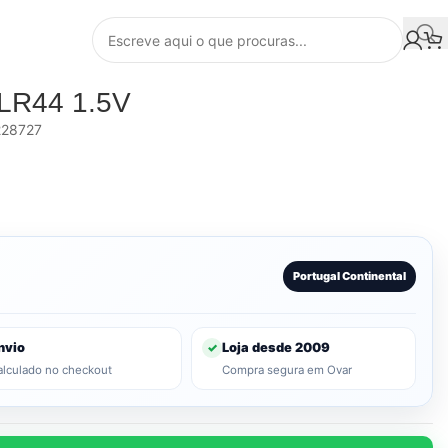
 LR44 1.5V
28727
Portugal Continental
nvio
Loja desde 2009
✓
alculado no checkout
Compra segura em Ovar