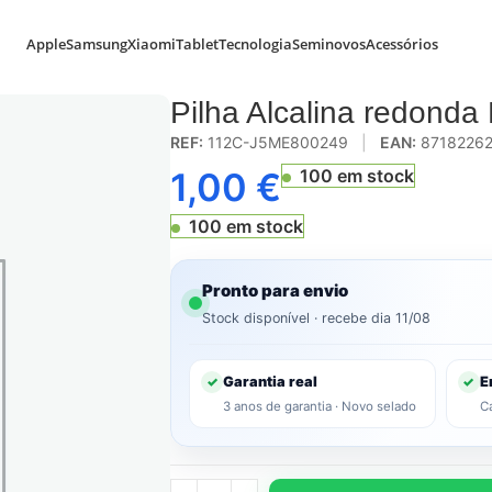
Apple
Samsung
Xiaomi
Tablet
Tecnologia
Seminovos
Acessórios
Pilha Alcalina redonda
REF:
112C-J5ME800249
|
EAN:
87182262
1,00
€
100 em stock
100 em stock
Pronto para envio
Stock disponível · recebe dia 11/08
Garantia real
E
✓
✓
3 anos de garantia · Novo selado
C