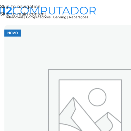
Skip to navigation
Skip to main content
Início
Accessories
Pilha Alcalina redonda LR44 1.5V
NOVO