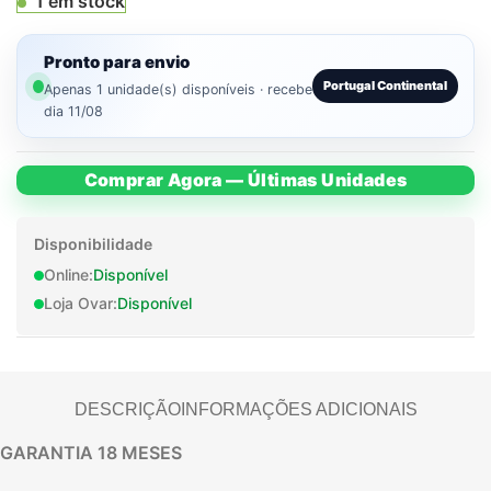
1 em stock
Pronto para envio
Portugal Continental
Apenas 1 unidade(s) disponíveis · recebe
dia 11/08
Comprar Agora — Últimas Unidades
Disponibilidade
Online:
Disponível
Loja Ovar:
Disponível
DESCRIÇÃO
INFORMAÇÕES ADICIONAIS
GARANTIA 18 MESES