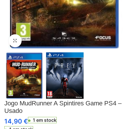
Click to enlarge
Jogo MudRunner A Spintires Game PS4 –
Usado
1 em stock
14,90
€