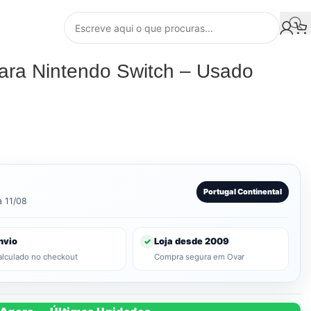
para Nintendo Switch – Usado
Portugal Continental
a 11/08
nvio
Loja desde 2009
✓
alculado no checkout
Compra segura em Ovar