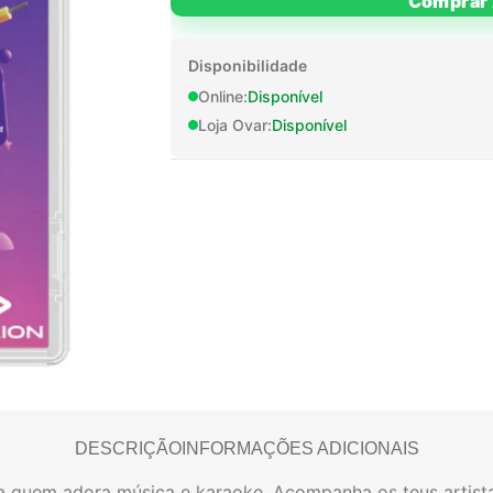
Comprar 
Disponibilidade
Online:
Disponível
Loja Ovar:
Disponível
DESCRIÇÃO
INFORMAÇÕES ADICIONAIS
a quem adora música e karaoke. Acompanha os teus artista