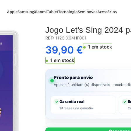
Apple
Samsung
Xiaomi
Tablet
Tecnologia
Seminovos
Acessórios
Switch – Usado
Jogo Let’s Sing 2024 
REF:
112C-X64HF001
39,90
€
1 em stock
1 em stock
Pronto para envio
Apenas 1 unidade(s) disponíveis · recebe di
Garantia real
E
✓
✓
18 meses de garantia
C