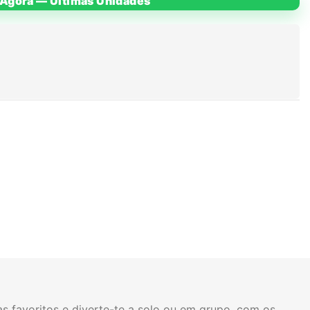
Agora — Últimas Unidades
s favoritos e diverte-te a solo ou em grupo, com os