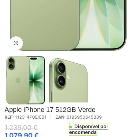
Click to enlarge
Apple iPhone 17 512GB Verde
REF:
112C-47OEI001
|
EAN:
0195950645309
Disponível por
1.239,00
€
encomenda
1.079,90
€