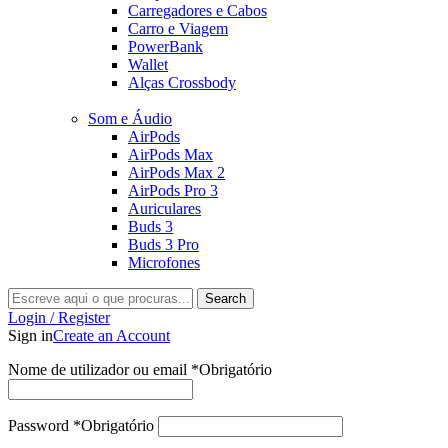
Carregadores e Cabos
Carro e Viagem
PowerBank
Wallet
Alças Crossbody
Som e Áudio
AirPods
AirPods Max
AirPods Max 2
AirPods Pro 3
Auriculares
Buds 3
Buds 3 Pro
Microfones
Search
Login / Register
Sign in
Create an Account
Nome de utilizador ou email
*
Obrigatório
Password
*
Obrigatório