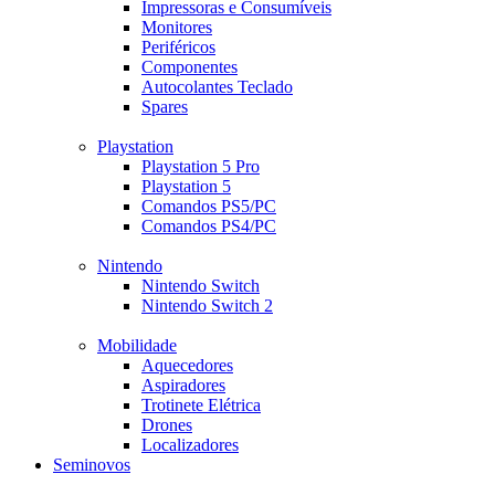
Impressoras e Consumíveis
Monitores
Periféricos
Componentes
Autocolantes Teclado
Spares
Playstation
Playstation 5 Pro
Playstation 5
Comandos PS5/PC
Comandos PS4/PC
Nintendo
Nintendo Switch
Nintendo Switch 2
Mobilidade
Aquecedores
Aspiradores
Trotinete Elétrica
Drones
Localizadores
Seminovos