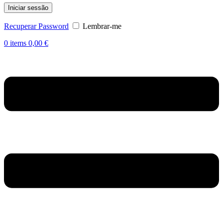
Iniciar sessão
Recuperar Password
Lembrar-me
0
items
0,00
€