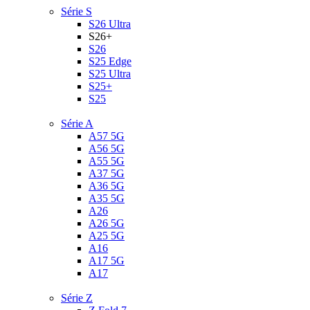
Série S
S26 Ultra
S26+
S26
S25 Edge
S25 Ultra
S25+
S25
Série A
A57 5G
A56 5G
A55 5G
A37 5G
A36 5G
A35 5G
A26
A26 5G
A25 5G
A16
A17 5G
A17
Série Z