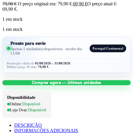
79,90
€
O preço original era: 79,90 €.
69,90
€
O preço atual é:
69,90 €.
1 em stock
1 em stock
Pronto para envio
Portugal Continental
Apenas 1 unidade(s) disponíveis · recebe dia
11/08
Promoção válida de
01/08/2026
a
31/08/2026
Melhor preço 30 dias:
79,90
€
Comprar agora — últimas unidades
Disponibilidade
Online:
Disponível
Loja Ovar:
Disponível
DESCRIÇÃO
INFORMAÇÕES ADICIONAIS