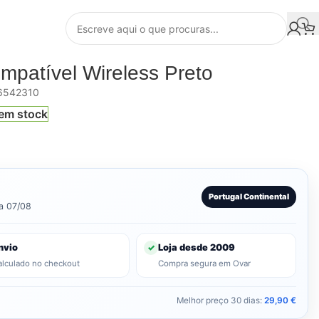
patível Wireless Preto
6542310
em stock
Portugal Continental
ia 07/08
nvio
Loja desde 2009
✓
alculado no checkout
Compra segura em Ovar
Melhor preço 30 dias:
29,90
€