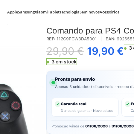
Apple
Samsung
Xiaomi
Tablet
Tecnologia
Seminovos
Acessórios
o para PS4 Compatível Wireless Preto
Comando para PS4 Com
REF:
112C9PGW3DA5001
|
EAN:
692655
29,90
€
19,90
€
3 
3 em stock
Pronto para envio
Apenas 3 unidade(s) disponíveis · recebe d
Garantia real
E
✓
✓
3 anos de garantia · Novo selado
C
Promoção válida de
01/08/2026
a
31/08/2026