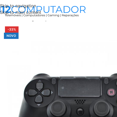
Skip to navigation
Skip to main content
Início
Tecnologia
Playstation
Comandos PS4/PC
Comand
-33%
NOVO