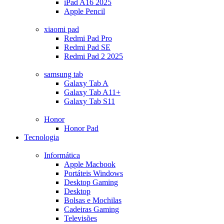
iPad A16 2025
Apple Pencil
xiaomi pad
Redmi Pad Pro
Redmi Pad SE
Redmi Pad 2 2025
samsung tab
Galaxy Tab A
Galaxy Tab A11+
Galaxy Tab S11
Honor
Honor Pad
Tecnologia
Informática
Apple Macbook
Portáteis Windows
Desktop Gaming
Desktop
Bolsas e Mochilas
Cadeiras Gaming
Televisões