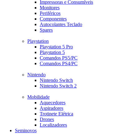
Impressoras e Consumíveis
Monitores
Periféricos
Componentes
Autocolantes Teclado
Spares
Playstation
Playstation 5 Pro
Playstation 5
Comandos PS5/PC
Comandos PS4/PC
Nintendo
Nintendo Switch
Nintendo Switch 2
Mobilidade
Aquecedores
Aspiradores
Trotinete Elétrica
Drones
Localizadores
Seminovos