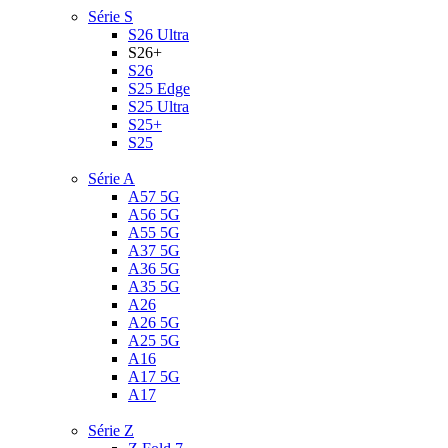
Série S
S26 Ultra
S26+
S26
S25 Edge
S25 Ultra
S25+
S25
Série A
A57 5G
A56 5G
A55 5G
A37 5G
A36 5G
A35 5G
A26
A26 5G
A25 5G
A16
A17 5G
A17
Série Z