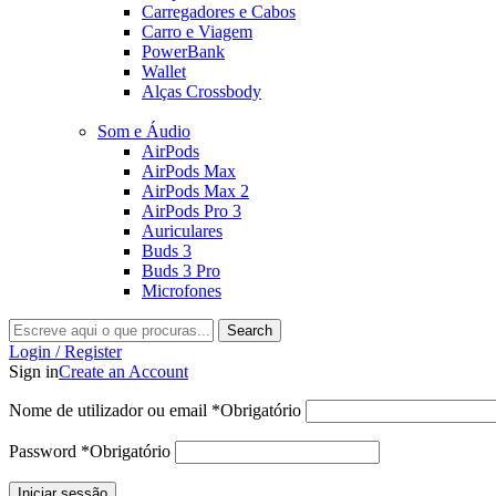
Carregadores e Cabos
Carro e Viagem
PowerBank
Wallet
Alças Crossbody
Som e Áudio
AirPods
AirPods Max
AirPods Max 2
AirPods Pro 3
Auriculares
Buds 3
Buds 3 Pro
Microfones
Search
Login / Register
Sign in
Create an Account
Nome de utilizador ou email
*
Obrigatório
Password
*
Obrigatório
Iniciar sessão