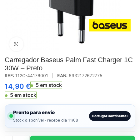
Click to enlarge
Carregador Baseus Palm Fast Charger 1C
30W – Preto
REF:
112C-44176001
|
EAN:
6932172672775
5 em stock
14,90
€
5 em stock
Pronto para envio
Portugal Continental
Stock disponível · recebe dia 11/08