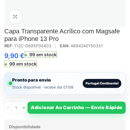
Click to enlarge
Capa Transparente Acrílico com Magsafe
para iPhone 13 Pro
REF:
112C-D695F00403
|
EAN:
4894240150351
99 em stock
9,90
€
99 em stock
Pronto para envio
Portugal Continental
Stock disponível · recebe dia 07/08
Adicionar Ao Carrinho — Envio Rápido
Disponibilidade