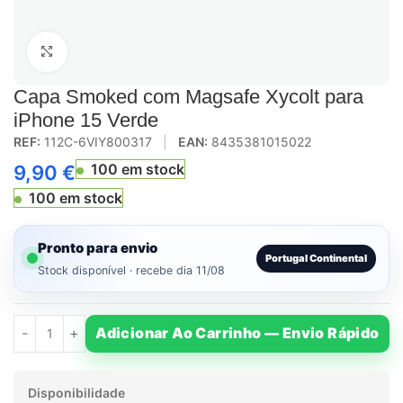
Click to enlarge
Capa Smoked com Magsafe Xycolt para
iPhone 15 Verde
REF:
112C-6VIY800317
|
EAN:
8435381015022
100 em stock
9,90
€
100 em stock
Pronto para envio
Portugal Continental
Stock disponível · recebe dia 11/08
Adicionar Ao Carrinho — Envio Rápido
Disponibilidade