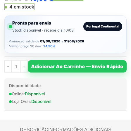
4 em stock
Pronto para envio
Portugal Continental
Stock disponível · recebe dia 10/08
Promoção válida de
01/08/2026
a
31/08/2026
Melhor preço 30 dias:
24,90
€
Adicionar Ao Carrinho — Envio Rápido
Disponibilidade
Online:
Disponível
Loja Ovar:
Disponível
DESCRIÇÃO
INFORMAÇÕES ADICIONAIS