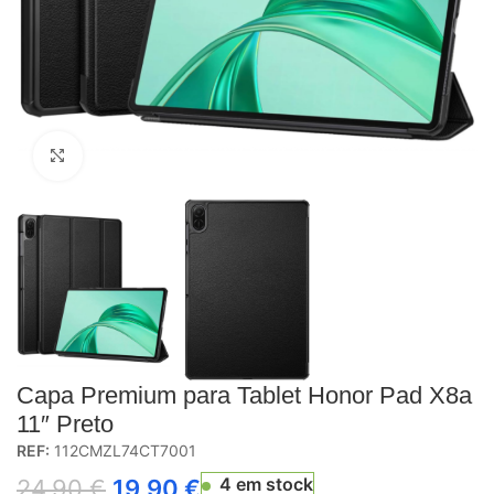
Click to enlarge
Capa Premium para Tablet Honor Pad X8a
11″ Preto
REF:
112CMZL74CT7001
4 em stock
24,90
€
19,90
€