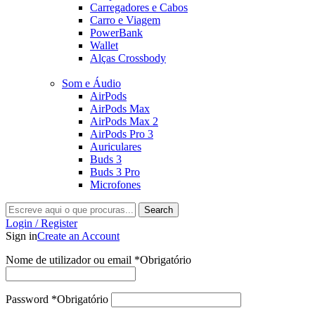
Carregadores e Cabos
Carro e Viagem
PowerBank
Wallet
Alças Crossbody
Som e Áudio
AirPods
AirPods Max
AirPods Max 2
AirPods Pro 3
Auriculares
Buds 3
Buds 3 Pro
Microfones
Search
Login / Register
Sign in
Create an Account
Nome de utilizador ou email
*
Obrigatório
Password
*
Obrigatório