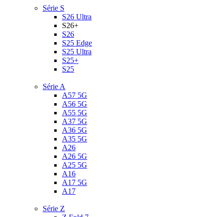
Série S
S26 Ultra
S26+
S26
S25 Edge
S25 Ultra
S25+
S25
Série A
A57 5G
A56 5G
A55 5G
A37 5G
A36 5G
A35 5G
A26
A26 5G
A25 5G
A16
A17 5G
A17
Série Z