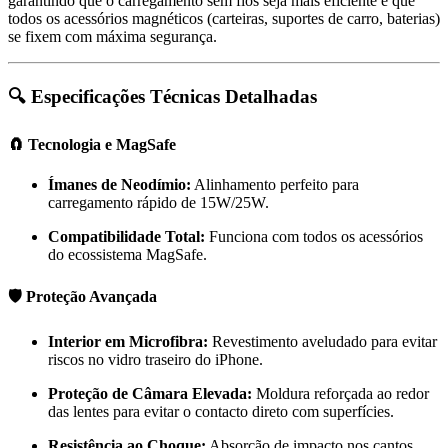
garantindo que o carregamento sem fios seja mais eficiente e que
todos os acessórios magnéticos (carteiras, suportes de carro, baterias)
se fixem com máxima segurança.
🔍 Especificações Técnicas Detalhadas
🧲 Tecnologia e MagSafe
Ímanes de Neodímio:
Alinhamento perfeito para
carregamento rápido de 15W/25W.
Compatibilidade Total:
Funciona com todos os acessórios
do ecossistema MagSafe.
🛡️ Proteção Avançada
Interior em Microfibra:
Revestimento aveludado para evitar
riscos no vidro traseiro do iPhone.
Proteção de Câmara Elevada:
Moldura reforçada ao redor
das lentes para evitar o contacto direto com superfícies.
Resistência ao Choque:
Absorção de impacto nos cantos