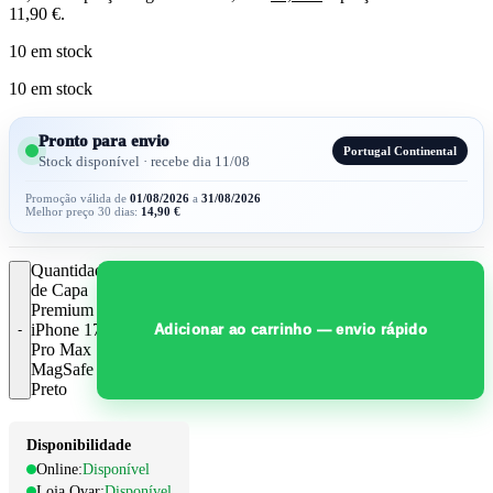
11,90 €.
10 em stock
10 em stock
Pronto para envio
Portugal Continental
Stock disponível · recebe dia 11/08
Promoção válida de
01/08/2026
a
31/08/2026
Melhor preço 30 dias:
14,90
€
Quantidade
de Capa
Premium
iPhone 17
Adicionar ao carrinho — envio rápido
Pro Max
MagSafe
Preto
Disponibilidade
Online:
Disponível
Loja Ovar:
Disponível