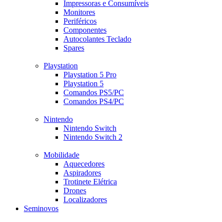
Impressoras e Consumíveis
Monitores
Periféricos
Componentes
Autocolantes Teclado
Spares
Playstation
Playstation 5 Pro
Playstation 5
Comandos PS5/PC
Comandos PS4/PC
Nintendo
Nintendo Switch
Nintendo Switch 2
Mobilidade
Aquecedores
Aspiradores
Trotinete Elétrica
Drones
Localizadores
Seminovos