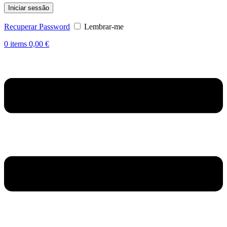
Iniciar sessão
Recuperar Password
Lembrar-me
0
items
0,00
€