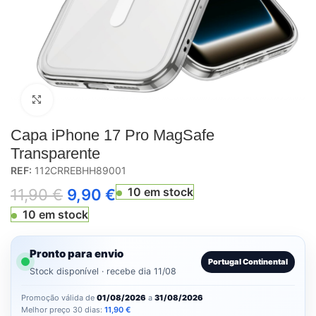
Click to enlarge
Capa iPhone 17 Pro MagSafe
Transparente
REF:
112CRREBHH89001
10 em stock
11,90
€
9,90
€
10 em stock
Pronto para envio
Portugal Continental
Stock disponível · recebe dia 11/08
Promoção válida de
01/08/2026
a
31/08/2026
Melhor preço 30 dias:
11,90
€