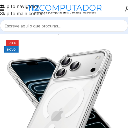
Skip to navigation
Skip to main content
Início
Capas e Películas
iphone
-17%
NOVO