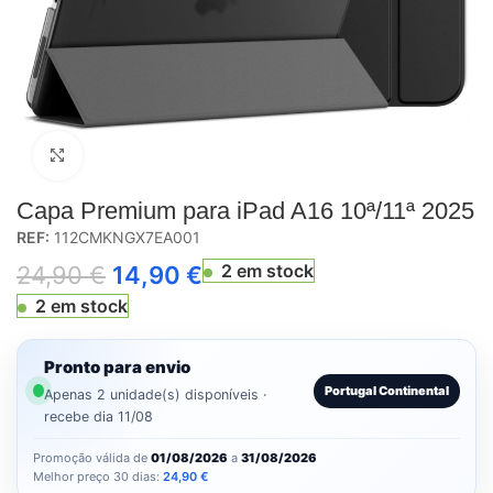
Click to enlarge
Capa Premium para iPad A16 10ª/11ª 2025
REF:
112CMKNGX7EA001
2 em stock
24,90
€
14,90
€
2 em stock
Pronto para envio
Portugal Continental
Apenas 2 unidade(s) disponíveis ·
recebe dia 11/08
Promoção válida de
01/08/2026
a
31/08/2026
Melhor preço 30 dias:
24,90
€