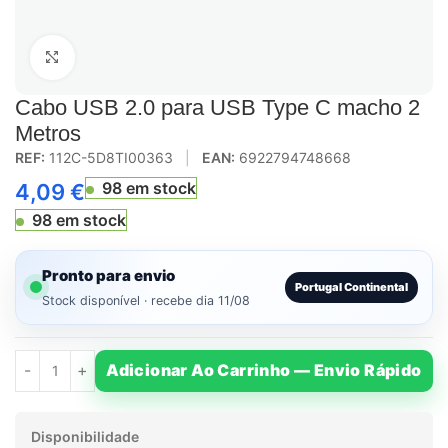
Click to enlarge
Cabo USB 2.0 para USB Type C macho 2
Metros
REF:
112C-5D8TI00363
|
EAN:
6922794748668
98 em stock
4,09
€
98 em stock
Pronto para envio
Portugal Continental
Stock disponível · recebe dia 11/08
Adicionar Ao Carrinho — Envio Rápido
Disponibilidade