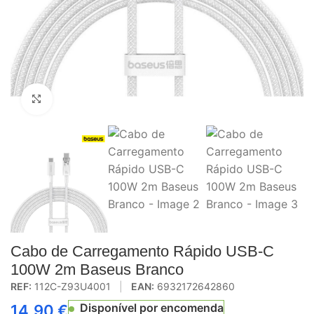
Click to enlarge
Cabo de Carregamento Rápido USB-C
100W 2m Baseus Branco
REF:
112C-Z93U4001
|
EAN:
6932172642860
Disponível por encomenda
14,90
€