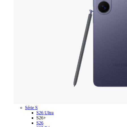
Série S
S26 Ultra
S26+
S26