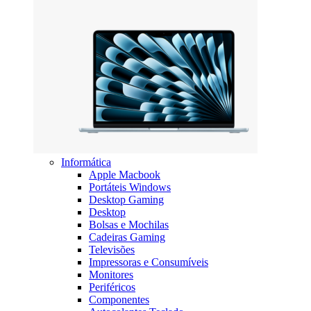
Informática
Apple Macbook
Portáteis Windows
Desktop Gaming
Desktop
Bolsas e Mochilas
Cadeiras Gaming
Televisões
Impressoras e Consumíveis
Monitores
Periféricos
Componentes