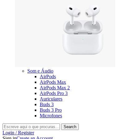
Som e Áudio
AirPods
AirPods Max
AirPods Max 2
AirPods Pro 3
Auriculares
Buds 3
Buds 3 Pro
Microfones
Search
Login / Register
Sign in
Create an Account