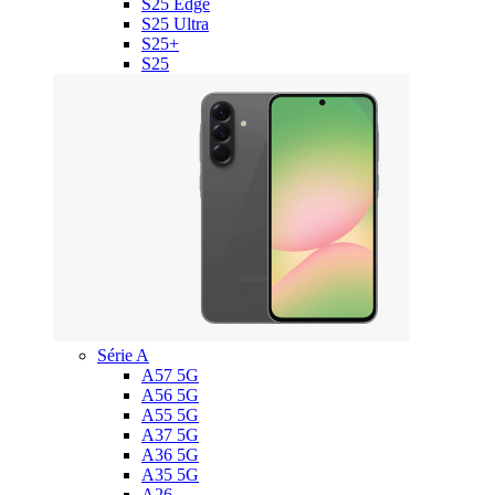
S25 Edge
S25 Ultra
S25+
S25
Série A
A57 5G
A56 5G
A55 5G
A37 5G
A36 5G
A35 5G
A26