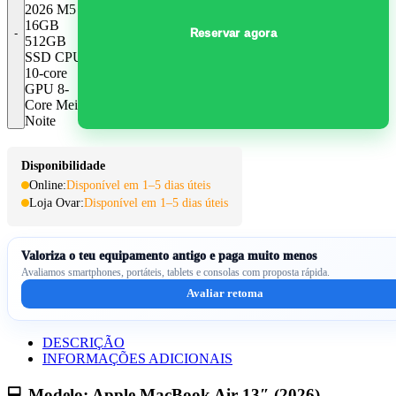
2026 M5
16GB
Reservar agora
512GB
SSD CPU
10-core
GPU 8-
Core Meia
Noite
Disponibilidade
Online:
Disponível em 1–5 dias úteis
Loja Ovar:
Disponível em 1–5 dias úteis
Valoriza o teu equipamento antigo e paga muito menos
Avaliamos smartphones, portáteis, tablets e consolas com proposta rápida.
Avaliar retoma
DESCRIÇÃO
INFORMAÇÕES ADICIONAIS
💻 Modelo: Apple MacBook Air 13″ (2026)