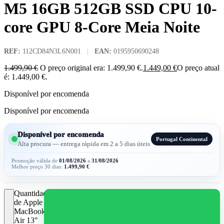
M5 16GB 512GB SSD CPU 10-
core GPU 8-Core Meia Noite
REF:
112CD84N3L6N001
|
EAN:
0195950690248
1.499,90
€
O preço original era: 1.499,90 €.
1.449,00
€
O preço atual
é: 1.449,00 €.
Disponível por encomenda
Disponível por encomenda
Disponível por encomenda
Portugal Continental
Alta procura — entrega rápida em 2 a 5 dias úteis
Promoção válida de
01/08/2026
a
31/08/2026
Melhor preço 30 dias:
1.499,90
€
Quantidade
de Apple
MacBook
Air 13″