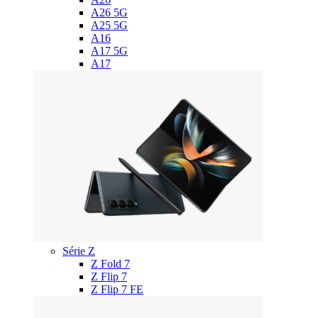
A26 5G
A25 5G
A16
A17 5G
A17
Série Z
Z Fold 7
Z Flip 7
Z Flip 7 FE