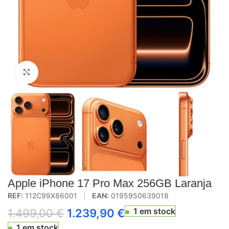
Click to enlarge
Apple iPhone 17 Pro Max 256GB Laranja
REF:
112C99X86001
|
EAN:
0195950639018
1 em stock
1.499,00
€
1.239,90
€
1 em stock