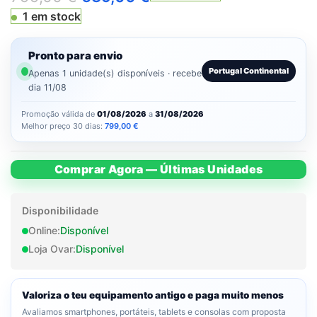
1 em stock
Pronto para envio
Portugal Continental
Apenas 1 unidade(s) disponíveis · recebe
dia 11/08
Promoção válida de
01/08/2026
a
31/08/2026
Melhor preço 30 dias:
799,00
€
Comprar Agora — Últimas Unidades
Disponibilidade
Online:
Disponível
Loja Ovar:
Disponível
Valoriza o teu equipamento antigo e paga muito menos
Avaliamos smartphones, portáteis, tablets e consolas com proposta