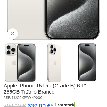
Click to enlarge
Apple iPhone 15 Pro (Grade B) 6.1″
256GB Titânio Branco
REF:
112CCXPWYHP0001
1 em stock
799,00
€
639,00
€