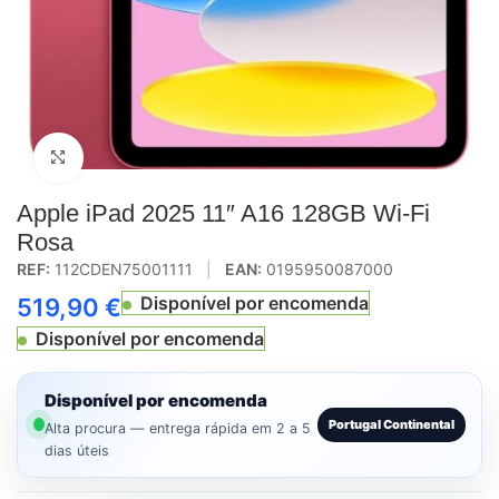
Click to enlarge
Apple iPad 2025 11″ A16 128GB Wi-Fi
Rosa
REF:
112CDEN75001111
|
EAN:
0195950087000
Disponível por encomenda
519,90
€
Disponível por encomenda
Disponível por encomenda
Portugal Continental
Alta procura — entrega rápida em 2 a 5
dias úteis