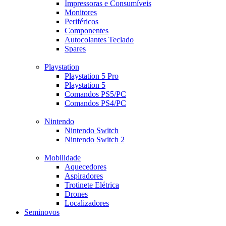
Impressoras e Consumíveis
Monitores
Periféricos
Componentes
Autocolantes Teclado
Spares
Playstation
Playstation 5 Pro
Playstation 5
Comandos PS5/PC
Comandos PS4/PC
Nintendo
Nintendo Switch
Nintendo Switch 2
Mobilidade
Aquecedores
Aspiradores
Trotinete Elétrica
Drones
Localizadores
Seminovos