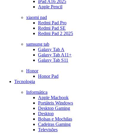
iPad A16 2025
Apple Pencil
xiaomi pad
Redmi Pad Pro
Redmi Pad SE
Redmi Pad 2 2025
samsung tab
Galaxy Tab A
Galaxy Tab A11+
Galaxy Tab S11
Honor
Honor Pad
Tecnologia
Informática
Apple Macbook
Portáteis Windows
Desktop Gaming
Desktop
Bolsas e Mochilas
Cadeiras Gaming
Televisões