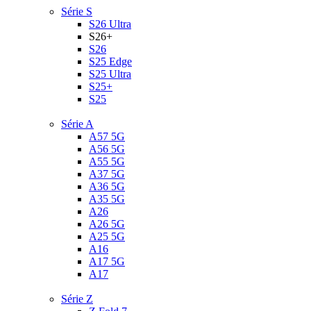
Série S
S26 Ultra
S26+
S26
S25 Edge
S25 Ultra
S25+
S25
Série A
A57 5G
A56 5G
A55 5G
A37 5G
A36 5G
A35 5G
A26
A26 5G
A25 5G
A16
A17 5G
A17
Série Z