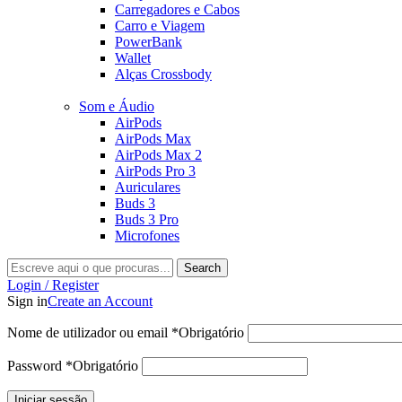
Carregadores e Cabos
Carro e Viagem
PowerBank
Wallet
Alças Crossbody
Som e Áudio
AirPods
AirPods Max
AirPods Max 2
AirPods Pro 3
Auriculares
Buds 3
Buds 3 Pro
Microfones
Search
Login / Register
Sign in
Create an Account
Nome de utilizador ou email
*
Obrigatório
Password
*
Obrigatório
Iniciar sessão