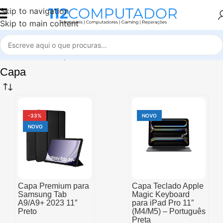
Skip to navigation
Skip to main content
Início
Tablets
Capa
Capa
-33%
NOVO
NOVO
Capa Premium para
Capa Teclado Apple
Samsung Tab
Magic Keyboard
A9/A9+ 2023 11″
para iPad Pro 11″
Preto
(M4/M5) – Português
Preta