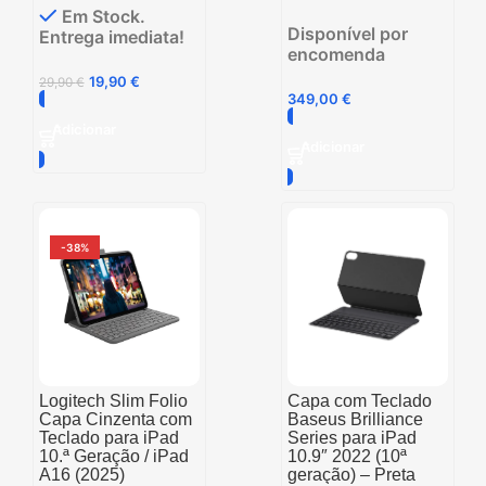
Em Stock.
Disponível por
Entrega imediata!
encomenda
19,90
€
29,90
€
349,00
€
Adicionar
Adicionar
-38%
Logitech Slim Folio
Capa com Teclado
Capa Cinzenta com
Baseus Brilliance
Teclado para iPad
Series para iPad
10.ª Geração / iPad
10.9″ 2022 (10ª
A16 (2025)
geração) – Preta